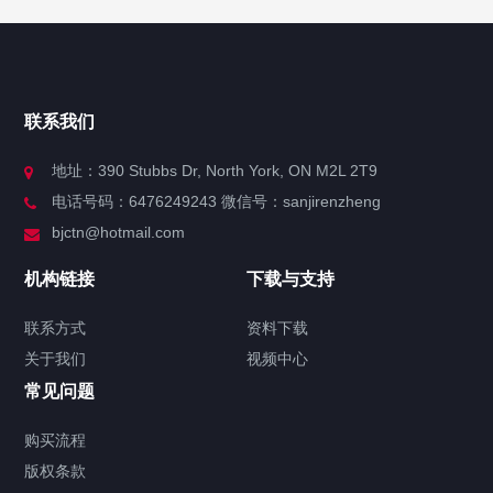
快捷导航
NAV
官方博客
联系我们
关于我们
地址：390 Stubbs Dr, North York, ON M2L 2T9
电话号码：6476249243 微信号：sanjirenzheng
服务分类
bjctn@hotmail.com
加拿大证件海牙认证案例
机构链接
下载与支持
签署类文件海牙认证程序费用
联系方式
资料下载
关于我们
视频中心
联系方式
常见问题
视频中心
购买流程
版权条款
中国公证处海牙认证