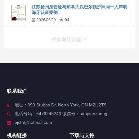
江苏扬州身份证与加拿大汉密尔顿护照同一人声明
海牙认证案例
2026/06/20
94
代办海牙认证
快捷导航
NAV
官方博客
联系我们
关于我们
地址：390 Stubbs Dr, North York, ON M2L 2T9
电话号码：6476249243 微信号：sanjirenzheng
服务分类
bjctn@hotmail.com
加拿大证件海牙认证案例
机构链接
下载与支持