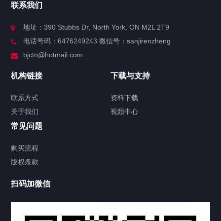
联系我们
关于我们
地址：390 Stubbs Dr, North York, ON M2L 2T9
电话号码：6476249243 微信号：sanjirenzheng
服务分类
bjctn@hotmail.com
加拿大证件海牙认证案例
机构链接
下载与支持
签署类文件海牙认证程序费用
联系方式
资料下载
关于我们
视频中心
联系方式
常见问题
视频中心
购买流程
版权条款
中国公证处海牙认证
扫码加微信