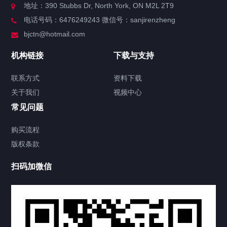
地址：390 Stubbs Dr, North York, ON M2L 2T9
电话号码：6476249243 微信号：sanjirenzheng
服务分类
bjctn@hotmail.com
加拿大证件海牙认证案例
机构链接
下载与支持
签署类文件海牙认证程序费用
联系方式
资料下载
关于我们
视频中心
联系方式
常见问题
视频中心
购买流程
版权条款
中国公证处海牙认证
扫码加微信
热门标签
TAG