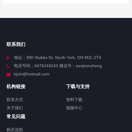
快捷导航
NAV
官方博客
联系我们
关于我们
地址：390 Stubbs Dr, North York, ON M2L 2T9
电话号码：6476249243 微信号：sanjirenzheng
服务分类
bjctn@hotmail.com
加拿大证件海牙认证案例
机构链接
下载与支持
签署类文件海牙认证程序费用
联系方式
资料下载
关于我们
视频中心
联系方式
常见问题
视频中心
购买流程