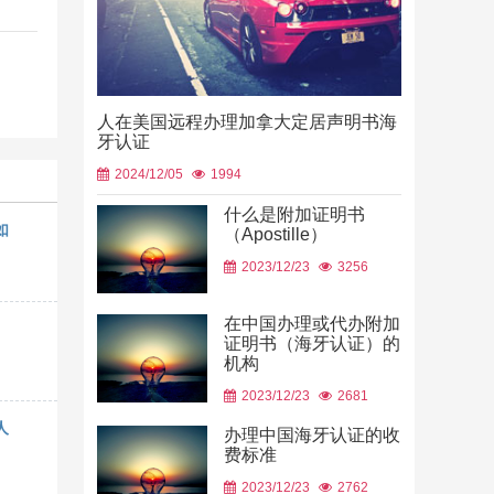
人在美国远程办理加拿大定居声明书海
牙认证
2024/12/05
1994
什么是附加证明书
如
（Apostille）
中国山东烟
2023/12/23
3256
使用
2026/06/23
在中国办理或代办附加
证明书（海牙认证）的
机构
2023/12/23
2681
人
办理中国海牙认证的收
费标准
2023/12/23
2762