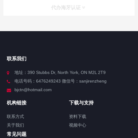
代办海牙认证
快捷导航
NAV
官方博客
联系我们
关于我们
地址：390 Stubbs Dr, North York, ON M2L 2T9
电话号码：6476249243 微信号：sanjirenzheng
服务分类
bjctn@hotmail.com
加拿大证件海牙认证案例
机构链接
下载与支持
签署类文件海牙认证程序费用
联系方式
资料下载
关于我们
视频中心
联系方式
常见问题