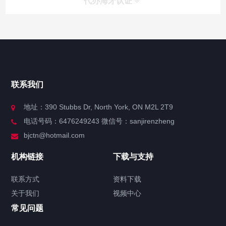
代办海牙认证
快捷导航
NAV
官方博客
联系我们
关于我们
地址：390 Stubbs Dr, North York, ON M2L 2T9
电话号码：6476249243 微信号：sanjirenzheng
服务分类
bjctn@hotmail.com
加拿大证件海牙认证案例
机构链接
下载与支持
签署类文件海牙认证程序费用
联系方式
资料下载
关于我们
视频中心
联系方式
常见问题