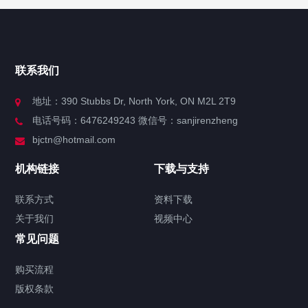
快捷导航
NAV
官方博客
联系我们
关于我们
地址：390 Stubbs Dr, North York, ON M2L 2T9
电话号码：6476249243 微信号：sanjirenzheng
服务分类
bjctn@hotmail.com
加拿大证件海牙认证案例
机构链接
下载与支持
签署类文件海牙认证程序费用
联系方式
资料下载
关于我们
视频中心
联系方式
常见问题
视频中心
购买流程
版权条款
中国公证处海牙认证