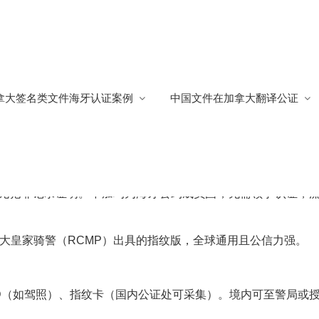
国工签
拿大签名类文件海牙认证案例
中国文件在加拿大翻译公证
签
无犯罪记录证明。中加均为海牙公约成员国，无需领事认证，
大皇家骑警（RCMP）出具的指纹版，全球通用且公信力强。
 ID（如驾照）、指纹卡（国内公证处可采集）。境内可至警局或