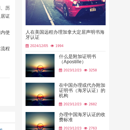
明、历
定居证
人在美国远程办理加拿大定居声明书海
国内使
牙认证
2024/12/05
1994
体流程
什么是附加证明书
（Apostille）
中国山东烟
2023/12/23
3258
使用
2026/06/23
在中国办理或代办附加
证明书（海牙认证）的
机构
2023/12/23
2682
办理中国海牙认证的收
费标准
2023/12/23
2763