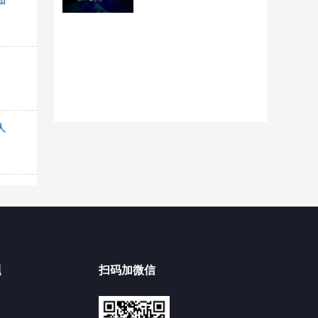
如
人
题
扫码加微信