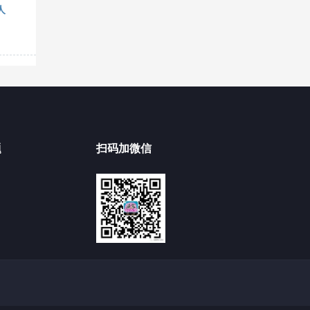
人
题
扫码加微信