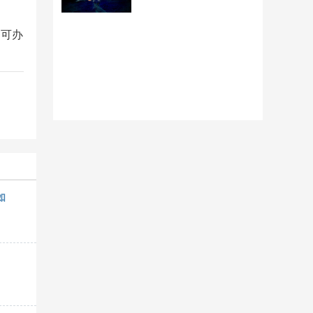
、可办
如