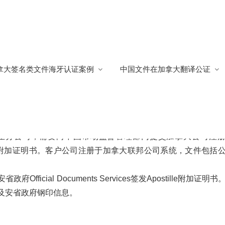
认证
/
加拿大公司注册证书海牙认证原件附加证明书，用于中国开办分公司
拿大签名类文件海牙认证案例
中国文件在加拿大翻译公证
书，用于中国开办分公司
立分公司，需要向中国市场监督管理部门提交加拿大公司注
n）及对应的海牙认证附加证明书。客户公司注册于加拿大联邦公司系统，文件包括
cial Documents Services签发Apostille附加证明书
格以及安省政府钢印信息。