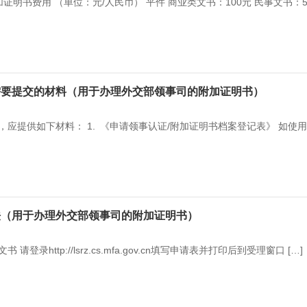
加证明书费用 （单位：元/人民币） 平件 商业类文书：100元 民事文书：5
需要提交的材料（用于办理外交部领事司的附加证明书）
应提供如下材料： 1. 《申请领事认证/附加证明书档案登记表》 如使
法（用于办理外交部领事司的附加证明书）
登录http://lsrz.cs.mfa.gov.cn填写申请表并打印后到受理窗口 […]