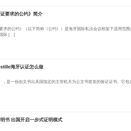
认证要求的公约》简介
要求的公约》（以下简称《公约》）是海牙国际私法会议框架下适用范围
际 […]
tille海牙认证怎么做
ille），是一份由文书出具国指定的主管机关为公文书签发的验证证书。它包
明书 出国开启一步式证明模式