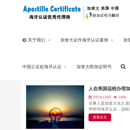
首页
/
海牙认证代办
/
中国
/
中国附加证明书办理程序
加拿大证件海牙认证案例
加
关于我们
中国附加证明书办理程序
中国公证处海牙认证
加拿大附加证明书
中国附加证明书办理程序介绍，为各国客户提供海牙认证
人在美国远程办理
2024/12/05
1994
当事人是加拿大永久居
声明书海牙认证，远程办
查看全文