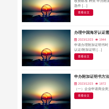
收费标准 种类 申办附
急件 […]
查看全文
办理中国海牙认证
2023/12/23
1944
申请办理附加证明书时，
认证/附加证明 […]
查看全文
申办附加证明书方
2023/12/23
1872
（一）企业申请商业类文书 请
查看全文