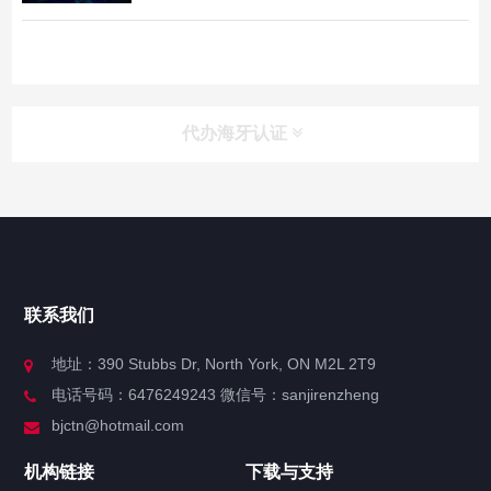
代办海牙认证
快捷导航
NAV
官方博客
联系我们
关于我们
地址：390 Stubbs Dr, North York, ON M2L 2T9
电话号码：6476249243 微信号：sanjirenzheng
服务分类
bjctn@hotmail.com
加拿大证件海牙认证案例
机构链接
下载与支持