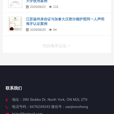
大学使用案例
2026/06/22
131
江苏扬州身份证与加拿大汉密尔顿护照同一人声明
海牙认证案例
2026/06/20
94
代办海牙认证
快捷导航
NAV
官方博客
联系我们
关于我们
地址：390 Stubbs Dr, North York, ON M2L 2T9
电话号码：6476249243 微信号：sanjirenzheng
服务分类
bjctn@hotmail.com