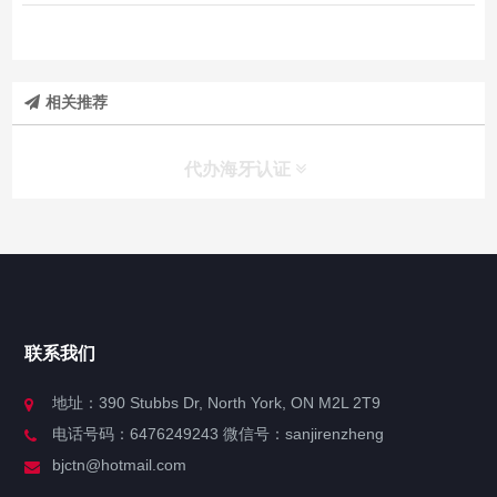
相关推荐
代办海牙认证
快捷导航
NAV
官方博客
联系我们
关于我们
地址：390 Stubbs Dr, North York, ON M2L 2T9
电话号码：6476249243 微信号：sanjirenzheng
服务分类
bjctn@hotmail.com