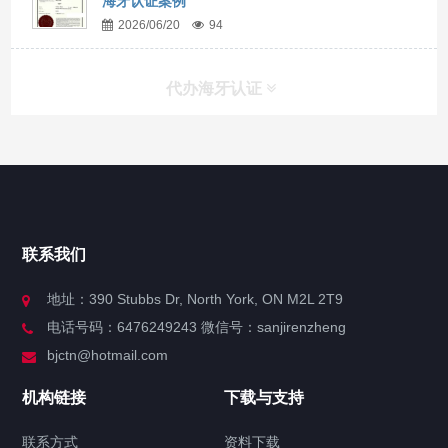
海牙认证案例
2026/06/20
94
代办海牙认证
快捷导航
NAV
官方博客
联系我们
关于我们
地址：390 Stubbs Dr, North York, ON M2L 2T9
电话号码：6476249243 微信号：sanjirenzheng
服务分类
bjctn@hotmail.com
加拿大证件海牙认证案例
机构链接
下载与支持
签署类文件海牙认证程序费用
联系方式
资料下载