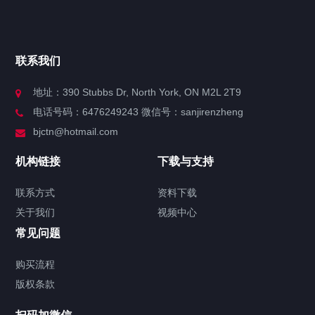
快捷导航
NAV
官方博客
联系我们
关于我们
地址：390 Stubbs Dr, North York, ON M2L 2T9
电话号码：6476249243 微信号：sanjirenzheng
服务分类
bjctn@hotmail.com
加拿大证件海牙认证案例
机构链接
下载与支持
签署类文件海牙认证程序费用
联系方式
资料下载
关于我们
视频中心
联系方式
常见问题
视频中心
购买流程
版权条款
中国公证处海牙认证