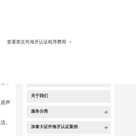
签署类文件海牙认证程序费用
快捷导航
NAV
官方博客
转移中
关于我们
定居声
服务分类
生活。
加拿大证件海牙认证案例