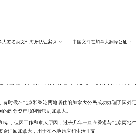
外定居永居地海牙认证
拿大签名类文件海牙认证案例
中国文件在加拿大翻译公证
证
明书海牙认证
811
三地居住的加拿大公民，如何办理国外定居声明海牙认证，用于
住，有时候在北京和香港两地居住的加拿大公民成功办理了国外
国的部分资产顺利转移到加拿大。
加籍，但因工作和家人原因，过去几年一直在香港与北京两地
资金汇回加拿大，用于在本地购房和生活开支。