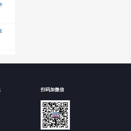
件
证
题
扫码加微信