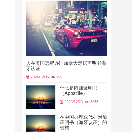
人在美国远程办理加拿大定居声明书海
牙认证
2024/12/05
1993
什么是附加证明书
（Apostille）
中国山东烟
2023/12/23
3255
使用
2026/06/23
在中国办理或代办附加
证明书（海牙认证）的
机构