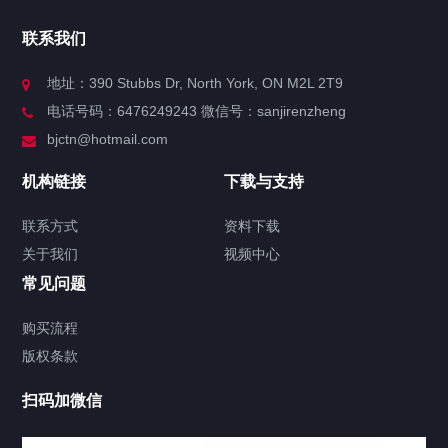
官方博客
联系我们
关于我们
地址：390 Stubbs Dr, North York, ON M2L 2T9
电话号码：6476249243 微信号：sanjirenzheng
服务分类
bjctn@hotmail.com
加拿大证件海牙认证案例
机构链接
下载与支持
签署类文件海牙认证程序费用
联系方式
资料下载
关于我们
视频中心
联系方式
常见问题
视频中心
购买流程
版权条款
中国公证处海牙认证
扫码加微信