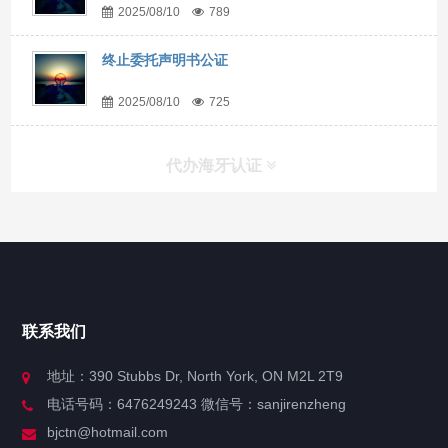
2025/08/10
789
终止委托声明书公证
2025/08/10
725
代办海牙认证
快捷导航
NAV
官方博客
联系我们
关于我们
地址：390 Stubbs Dr, North York, ON M2L 2T9
电话号码：6476249243 微信号：sanjirenzheng
服务分类
bjctn@hotmail.com