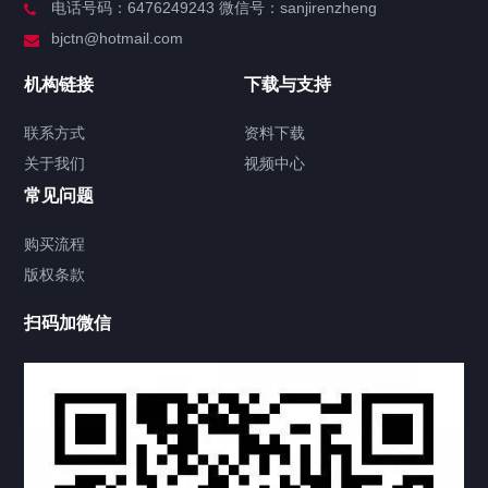
电话号码：6476249243 微信号：sanjirenzheng
服务分类
bjctn@hotmail.com
加拿大证件海牙认证案例
机构链接
下载与支持
签署类文件海牙认证程序费用
联系方式
资料下载
关于我们
视频中心
联系方式
常见问题
视频中心
购买流程
版权条款
中国公证处海牙认证
扫码加微信
上海公证处海牙认证
上海东方公证处海牙认证
上海黄浦公证处海牙认证