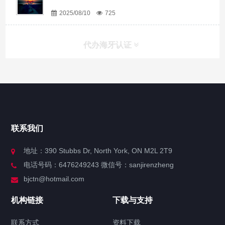
2025/08/10
725
代办海牙认证
快捷导航
NAV
官方博客
联系我们
关于我们
地址：390 Stubbs Dr, North York, ON M2L 2T9
电话号码：6476249243 微信号：sanjirenzheng
服务分类
bjctn@hotmail.com
加拿大证件海牙认证案例
机构链接
下载与支持
签署类文件海牙认证程序费用
联系方式
资料下载