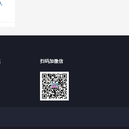
人
题
扫码加微信