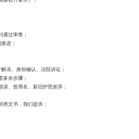
利通过审查；
利推进；
。
行解冻、身份确认、法院诉讼；
需多余步骤；
错误、曾用名、新旧护照差异；
。
明类文书，我们提供：