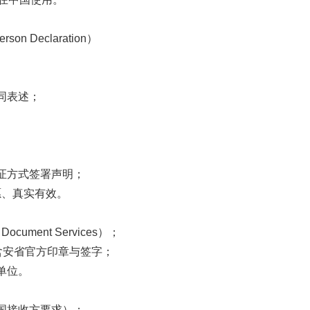
on Declaration）
同表述；
证方式签署声明；
明自愿、真实有效。
ment Services）；
te），含安省官方印章与签字；
单位。
国接收方要求）；