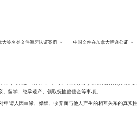
拿大签名类文件海牙认证案例
中国文件在加拿大翻译公证
证处海牙认证
663
申请，依法定程序证明当事人与关系人之间的亲属关系真实的
亲、留学、继承遗产、领取抚恤赔偿金等事项。
对申请人因血缘、婚姻、收养而与他人产生的相互关系的真实