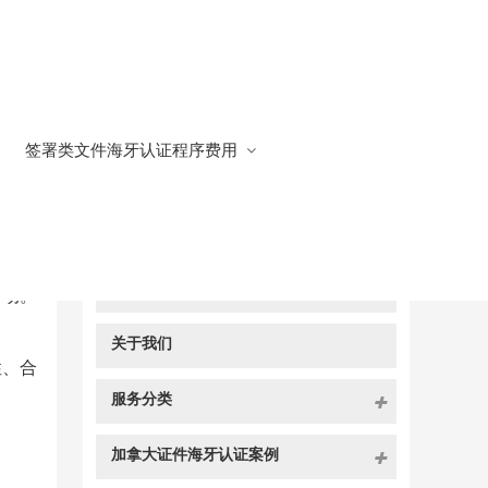
签署类文件海牙认证程序费用
快捷导航
NAV
官方博客
活动。
关于我们
性、合
服务分类
加拿大证件海牙认证案例