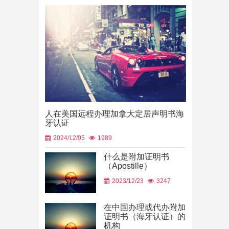
人在美国远程办理加拿大定居声明书海
牙认证
2024/12/05
1989
什么是附加证明书
（Apostille）
中国山东烟
2023/12/23
3247
使用
2026/06/23
在中国办理或代办附加
证明书（海牙认证）的
机构