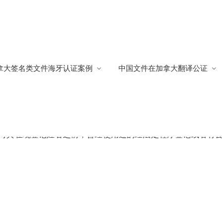
拿大签名类文件海牙认证案例
中国文件在加拿大翻译公证
办理海牙认证
589
对其在现登记姓名之前，曾经使用过的经法定程序登记或者有