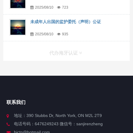
2025/08/10
723
未成年人出国的监护委托（声明）公证
2025/08/10
935
代办海牙认证
快捷导航
NAV
官方博客
联系我们
关于我们
地址：390 Stubbs Dr, North York, ON M2L 2T9
电话号码：6476249243 微信号：sanjirenzheng
服务分类
bjctn@hotmail.com