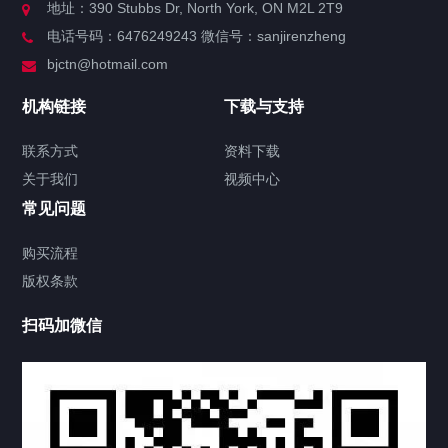
地址：390 Stubbs Dr, North York, ON M2L 2T9
电话号码：6476249243 微信号：sanjirenzheng
服务分类
bjctn@hotmail.com
加拿大证件海牙认证案例
机构链接
下载与支持
签署类文件海牙认证程序费用
联系方式
资料下载
关于我们
视频中心
联系方式
常见问题
视频中心
购买流程
版权条款
中国公证处海牙认证
扫码加微信
热门标签
TAG