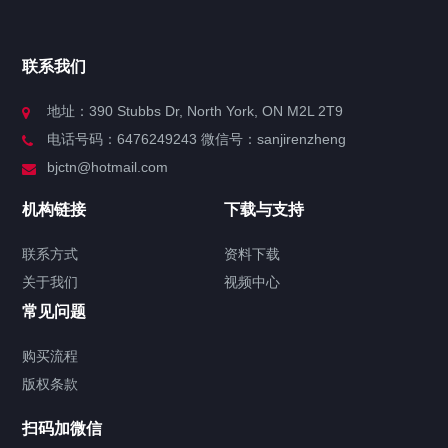
官方博客
联系我们
关于我们
地址：390 Stubbs Dr, North York, ON M2L 2T9
电话号码：6476249243 微信号：sanjirenzheng
服务分类
bjctn@hotmail.com
加拿大证件海牙认证案例
机构链接
下载与支持
签署类文件海牙认证程序费用
联系方式
资料下载
关于我们
视频中心
联系方式
常见问题
视频中心
购买流程
版权条款
中国公证处海牙认证
扫码加微信