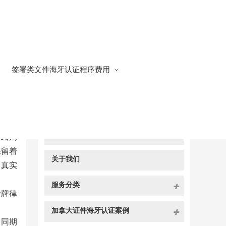
签署类文件海牙认证程序费用
快捷导航
NAV
官方博客
移民局
保留着
关于我们
的真实
服务分类
持牌律
加拿大证件海牙认证案例
合同期