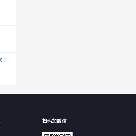
民
题
扫码加微信