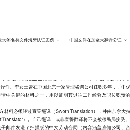
证中国劳动合同申请工签
拿大签名类文件海牙认证案例
中国文件在加拿大翻译公证
签
书加拿大翻译公证
587
申请加拿大雇主担保工签（Work Permit），需向加拿大
翻译件。李女士曾在中国北京一家管理咨询公司任职多年，手中
申请中关键的材料之一，用以证明其过往工作经验及职位职责
须经过宣誓翻译（Sworn Translation），并由加拿大
of Translator）。自己翻译、或非宣誓翻译将不会被移民局接受。
电子邮件发送了扫描版的中文劳动合同（内容涵盖雇佣公司、