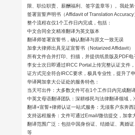
限、职位职责、薪酬福利、签字盖章等）。我处第
签署宣誓声明书（Affidavit of Translatio
整个流程在仅1个工作日内完成，包括：
中文合同全文精准翻译为英文版本
翻译师签署宣誓书，确认翻译与原文一致无误
加拿大律师出具见证宣誓书（Notarized Affidavit）
所有文件合并打印、扫描，并提供纸质版及PDF电
李女士次日即通过IRCC Portal上传完整认
证方式完全符合IRCC要求，极具专业性，提升了
华译网加拿大公证处的服务特色：
当天可出件：大多数文件可在1个工作日内完成翻译
中英文母语翻译团队：深耕移民与法律翻译领域，准
翻译+宣誓+律师认证一站式服务：无须客户东奔西
支持远程服务：文件可通过Email/微信提交，加
翻译范围广泛：包括中国身份证、结婚证、离婚证
等