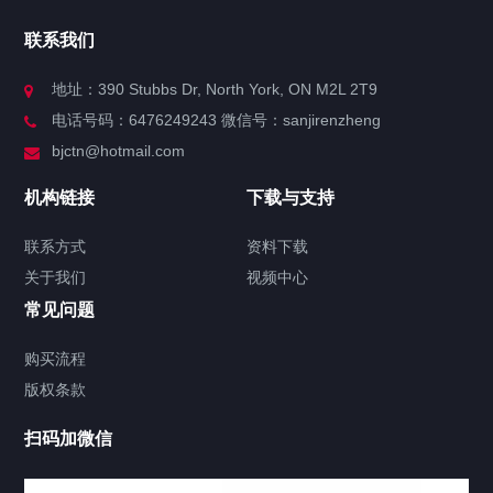
官方博客
联系我们
关于我们
地址：390 Stubbs Dr, North York, ON M2L 2T9
电话号码：6476249243 微信号：sanjirenzheng
服务分类
bjctn@hotmail.com
加拿大证件海牙认证案例
机构链接
下载与支持
签署类文件海牙认证程序费用
联系方式
资料下载
关于我们
视频中心
联系方式
常见问题
视频中心
购买流程
版权条款
中国公证处海牙认证
扫码加微信