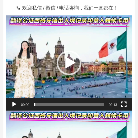
📞 欢迎私信 / 微信 / 电话咨询，我们一直都在！
视
频
播
放
器
00:00
02:13
视
频
播