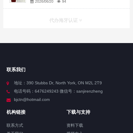
2026/06/20
94
代办海牙认证
快捷导航
NAV
官方博客
联系我们
关于我们
地址：390 Stubbs Dr, North York, ON M2L 2T9
电话号码：6476249243 微信号：sanjirenzheng
服务分类
bjctn@hotmail.com
加拿大证件海牙认证案例
机构链接
下载与支持
签署类文件海牙认证程序费用
联系方式
资料下载