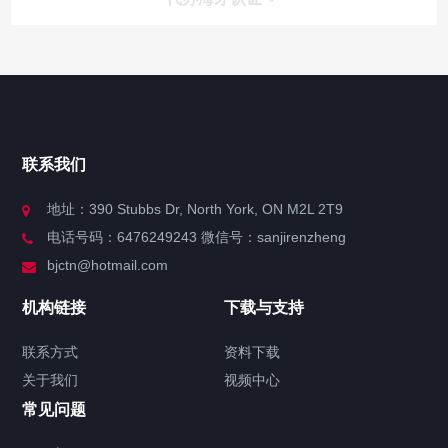
快捷导航
NAV
官方博客
联系我们
关于我们
地址：390 Stubbs Dr, North York, ON M2L 2T9
电话号码：6476249243 微信号：sanjirenzheng
服务分类
bjctn@hotmail.com
加拿大证件海牙认证案例
机构链接
下载与支持
签署类文件海牙认证程序费用
联系方式
资料下载
关于我们
视频中心
联系方式
常见问题
视频中心