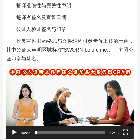
翻译准确性与完整性声明
翻译者签名及宣誓日期
公证人验证签名与印章
此类宣誓书的格式与文件结构可参考你上传的示例，
其中公证人声明区域标注“SWORN before me…”，并附公
证印章与签名。
视
频
播
放
器
00:00
02:15