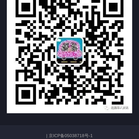
定制案例
科研实验室
厂区介绍
中国公证处海牙认证
热门标签
TAG
机构链接
联系方式
关于我们
下载与支持
资料下载
视频中心
|
京ICP备05038718号-1