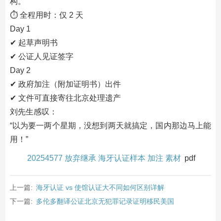
构。
⏱ 全程用时：仅 2 天
Day 1
✔ 起草声明书
✔ 公证人见证签字
Day 2
✔ 政府加注（附加证明书）出件
✔ 文件可直接寄往北京处理遗产
刘先生感叹：
“以为要一两个星期，没想到两天就搞定，国内那边马上能
用！”
20254577 放弃继承 海牙认证样本 加注 素材
pdf
上一篇:
海牙认证 vs 使馆认证大不同如何区别详解
下一篇:
多伦多翻译公证北京无犯罪记录证明移民美国