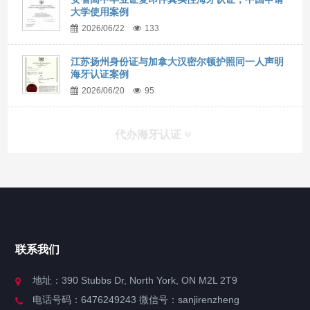
大学使用案例
2026/06/22
133
江苏扬州身份证与加拿大汉密尔顿护照同一人声明
海牙认证案例
2026/06/20
95
代办海牙认证
快捷导航
NAV
官方博客
联系我们
关于我们
地址：390 Stubbs Dr, North York, ON M2L 2T9
电话号码：6476249243 微信号：sanjirenzheng
服务分类