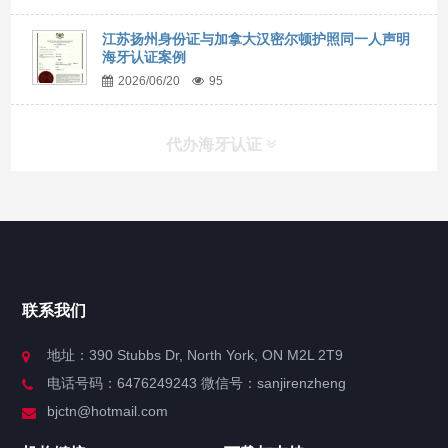
江苏扬州身份证与加拿大汉密尔顿护照同一人声明
海牙认证案例
2026/06/20
95
代办海牙认证
快捷导航
NAV
官方博客
联系我们
关于我们
地址：390 Stubbs Dr, North York, ON M2L 2T9
电话号码：6476249243 微信号：sanjirenzheng
服务分类
bjctn@hotmail.com
加拿大证件海牙认证案例