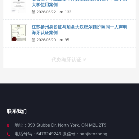
大学使用案例
2026/06/22
133
江苏扬州身份证与加拿大汉密尔顿护照同一人声明
海牙认证案例
2026/06/20
95
代办海牙认证
快捷导航
NAV
官方博客
联系我们
关于我们
地址：390 Stubbs Dr, North York, ON M2L 2T9
电话号码：6476249243 微信号：sanjirenzheng
服务分类