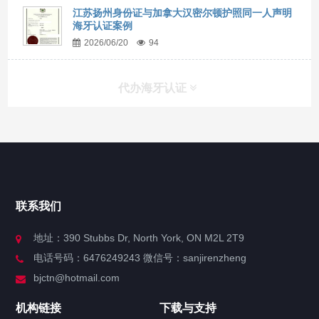
江苏扬州身份证与加拿大汉密尔顿护照同一人声明
海牙认证案例
2026/06/20
94
代办海牙认证
快捷导航
NAV
官方博客
联系我们
关于我们
地址：390 Stubbs Dr, North York, ON M2L 2T9
电话号码：6476249243 微信号：sanjirenzheng
服务分类
bjctn@hotmail.com
加拿大证件海牙认证案例
机构链接
下载与支持