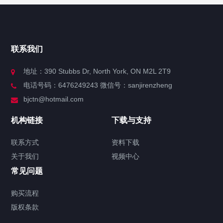
快捷导航
NAV
官方博客
联系我们
关于我们
地址：390 Stubbs Dr, North York, ON M2L 2T9
电话号码：6476249243 微信号：sanjirenzheng
服务分类
bjctn@hotmail.com
加拿大证件海牙认证案例
机构链接
下载与支持
签署类文件海牙认证程序费用
联系方式
资料下载
关于我们
视频中心
联系方式
常见问题
视频中心
购买流程
版权条款
中国公证处海牙认证