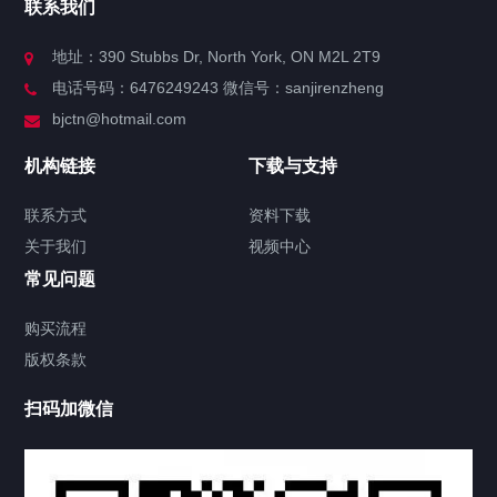
联系我们
关于我们
地址：390 Stubbs Dr, North York, ON M2L 2T9
电话号码：6476249243 微信号：sanjirenzheng
服务分类
bjctn@hotmail.com
加拿大证件海牙认证案例
机构链接
下载与支持
签署类文件海牙认证程序费用
联系方式
资料下载
关于我们
视频中心
联系方式
常见问题
视频中心
购买流程
版权条款
中国公证处海牙认证
扫码加微信