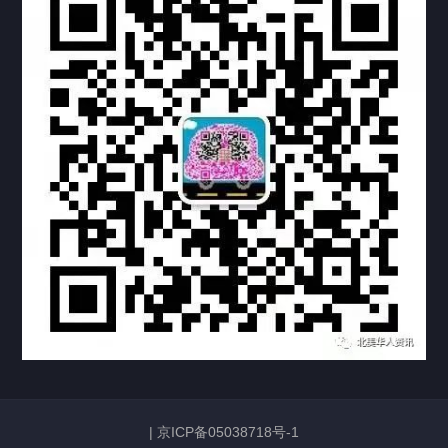
热门标签
TAG
机构链接
联系方式
关于我们
下载与支持
资料下载
视频中心
常见问题
购买流程
版权条款
常见问题
FAQ
中国山东烟台死亡证明翻译公证加拿大使用
|
京ICP备05038718号-1
2026/06/23
133