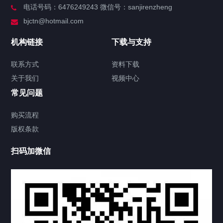
电话号码：6476249243 微信号：sanjirenzheng
服务分类
bjctn@hotmail.com
加拿大证件海牙认证案例
机构链接
下载与支持
签署类文件海牙认证程序费用
联系方式
资料下载
关于我们
视频中心
联系方式
常见问题
视频中心
购买流程
版权条款
中国公证处海牙认证
扫码加微信
热门标签
TAG
机构链接