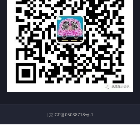
联系方式
关于我们
下载与支持
资料下载
视频中心
常见问题
购买流程
版权条款
常见问题
FAQ
中国山东烟台死亡证明翻译公证加拿大使用
|
京ICP备05038718号-1
2026/06/23
133
加拿大护照姓名与中国身份证姓名不一致，如何证明是同
一人？