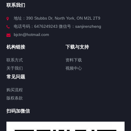
联系我们
关于我们
地址：390 Stubbs Dr, North York, ON M2L 2T9
电话号码：6476249243 微信号：sanjirenzheng
服务分类
bjctn@hotmail.com
加拿大证件海牙认证案例
机构链接
下载与支持
签署类文件海牙认证程序费用
联系方式
资料下载
关于我们
视频中心
联系方式
常见问题
视频中心
购买流程
版权条款
中国公证处海牙认证
扫码加微信