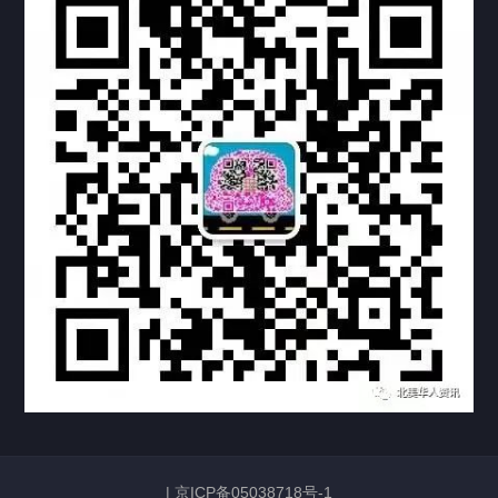
热门标签
TAG
机构链接
联系方式
关于我们
下载与支持
资料下载
视频中心
常见问题
购买流程
版权条款
常见问题
FAQ
中国山东烟台死亡证明翻译公证加拿大使用
|
京ICP备05038718号-1