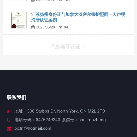
江苏扬州身份证与加拿大汉密尔顿护照同一人声明
海牙认证案例
2026/06/20
94
代办海牙认证
快捷导航
NAV
官方博客
联系我们
关于我们
地址：390 Stubbs Dr, North York, ON M2L 2T9
电话号码：6476249243 微信号：sanjirenzheng
服务分类
bjctn@hotmail.com