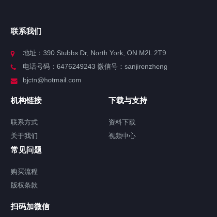
官方博客
联系我们
关于我们
地址：390 Stubbs Dr, North York, ON M2L 2T9
电话号码：6476249243 微信号：sanjirenzheng
服务分类
bjctn@hotmail.com
加拿大证件海牙认证案例
机构链接
下载与支持
签署类文件海牙认证程序费用
联系方式
资料下载
关于我们
视频中心
联系方式
常见问题
视频中心
购买流程
版权条款
中国公证处海牙认证
扫码加微信