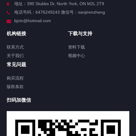
地址：390 Stubbs Dr, North York, ON M2L 2T9
电话号码：6476249243 微信号：sanjirenzheng
服务分类
bjctn@hotmail.com
加拿大证件海牙认证案例
机构链接
下载与支持
售房委托书海牙认证
联系方式
资料下载
关于我们
视频中心
购房委托书海牙认证
常见问题
签署类文件海牙认证程序费用
购买流程
版权条款
联系方式
扫码加微信
视频中心
中国公证处海牙认证