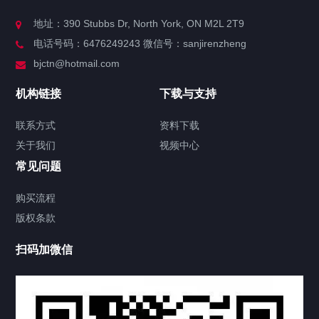
关于我们
地址：390 Stubbs Dr, North York, ON M2L 2T9
电话号码：6476249243 微信号：sanjirenzheng
服务分类
bjctn@hotmail.com
加拿大证件海牙认证案例
机构链接
下载与支持
签署类文件海牙认证程序费用
联系方式
资料下载
关于我们
视频中心
联系方式
常见问题
视频中心
购买流程
版权条款
中国公证处海牙认证
扫码加微信
上海公证处海牙认证
上海东方公证处海牙认证