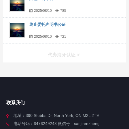
2025/08/10
785
终止委托声明书公证
2025/08/10
721
代办海牙认证
快捷导航
NAV
官方博客
联系我们
关于我们
地址：390 Stubbs Dr, North York, ON M2L 2T9
电话号码：6476249243 微信号：sanjirenzheng
服务分类