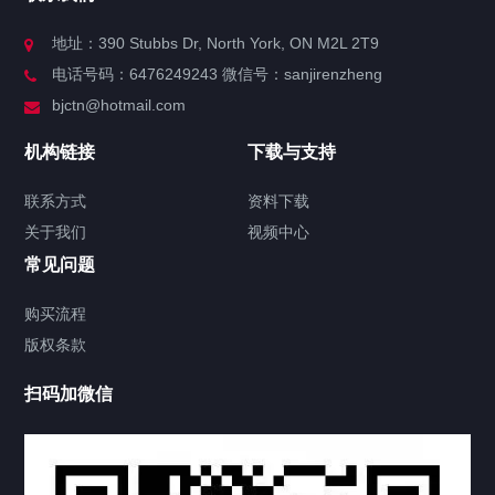
关于我们
地址：390 Stubbs Dr, North York, ON M2L 2T9
电话号码：6476249243 微信号：sanjirenzheng
服务分类
bjctn@hotmail.com
加拿大证件海牙认证案例
机构链接
下载与支持
签署类文件海牙认证程序费用
联系方式
资料下载
关于我们
视频中心
联系方式
常见问题
视频中心
购买流程
版权条款
中国公证处海牙认证
扫码加微信
上海公证处海牙认证
上海东方公证处海牙认证