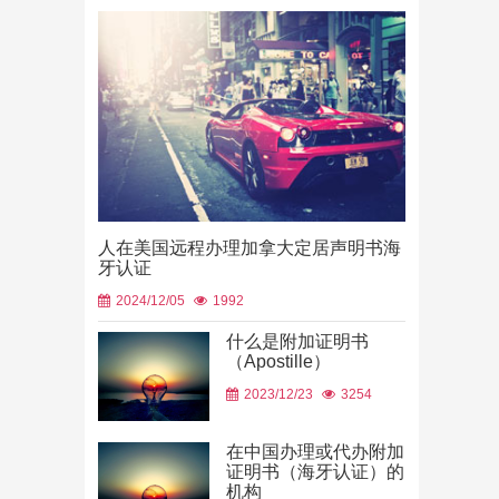
人在美国远程办理加拿大定居声明书海
牙认证
2024/12/05
1992
什么是附加证明书
（Apostille）
中国山东烟
2023/12/23
3254
使用
2026/06/23
在中国办理或代办附加
证明书（海牙认证）的
机构