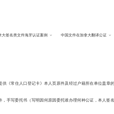
拿大签名类文件海牙认证案例
中国文件在加拿大翻译公证
海牙认证
793
提供《常住人口登记卡》本人页原件及经过户籍所在单位盖章
件，手写委托书（写明因何原因委托谁办理何种公证，本人签